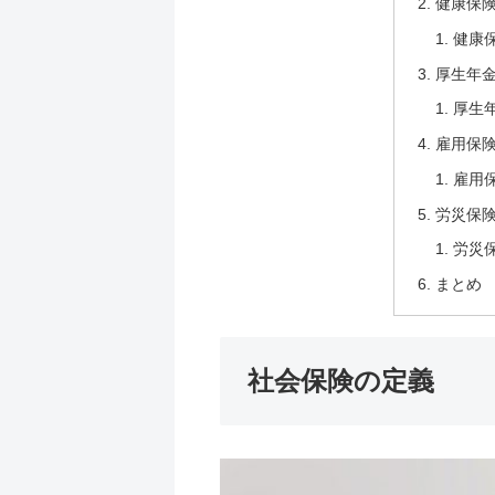
健康保
健康
厚生年
厚生
雇用保
雇用
労災保
労災
まとめ
社会保険の定義