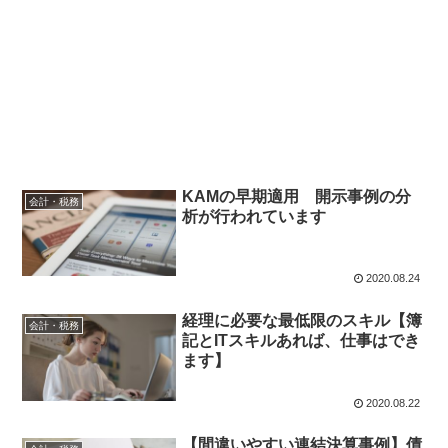
KAMの早期適用 開示事例の分
会計・税務
析が行われています
2020.08.24
経理に必要な最低限のスキル【簿
会計・税務
記とITスキルあれば、仕事はでき
ます】
2020.08.22
【間違いやすい連結決算事例】債