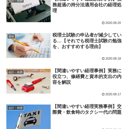
会計・税務
務超過の持分法適用会社の経理処
理
2020.08.20
税理士試験の申込者が減少してい
資格
る…【それでも税理士試験の勉強
を、おすすめする理由】
2020.08.18
【間違いやすい経理事例】実務に
会計・税務
役立つ、修繕費と資本的支出の内
容を解説
2020.08.17
【間違いやすい経理実務事例】交
会計・税務
際費・飲食時のタクシー代の問題