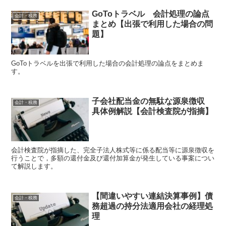
GoToトラベル 会計処理の論点
会計・税務
まとめ【出張で利用した場合の問
題】
GoToトラベルを出張で利用した場合の会計処理の論点をまとめま
す。
子会社配当金の無駄な源泉徴収
会計・税務
具体例解説【会計検査院が指摘】
会計検査院が指摘した、完全子法人株式等に係る配当等に源泉徴収を
行うことで，多額の還付金及び還付加算金が発生している事案につい
て解説します。
【間違いやすい連結決算事例】債
会計・税務
務超過の持分法適用会社の経理処
理